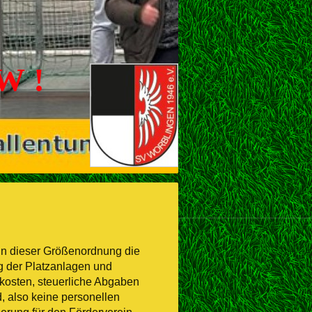
W !
in dieser Größenordnung die
g der Platzanlagen und
erkosten, steuerliche Abgaben
 also keine personellen