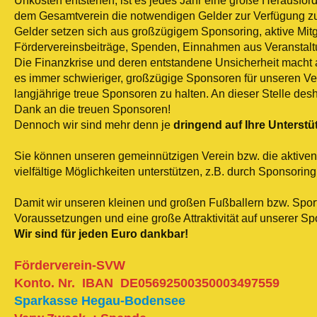
Unkosten entstehen, ist es jedes Jahr eine große Herausford
dem Gesamtverein die notwendigen Gelder zur Verfügung zu
Gelder setzen sich aus großzügigem Sponsoring, aktive Mitg
Fördervereinsbeiträge, Spenden, Einnahmen aus Veransta
Die Finanzkrise und deren entstandene Unsicherheit macht au
es immer schwieriger, großzügige Sponsoren für unseren Ver
langjährige treue Sponsoren zu halten. An dieser Stelle desh
Dank an die treuen Sponsoren!
Dennoch wir sind mehr denn je
dringend auf Ihre Unterst
Sie können unseren gemeinnützigen Verein bzw. die aktiven
vielfältige Möglichkeiten unterstützen, z.B. durch Sponsorin
Damit wir unseren kleinen und großen Fußballern bzw. Spor
Voraussetzungen und eine große Attraktivität auf unserer Sp
Wir sind für jeden Euro dankbar!
Förderverein-SVW
Konto. Nr. IBAN
DE05692500350003497559
Sparkasse Hegau-Bodensee